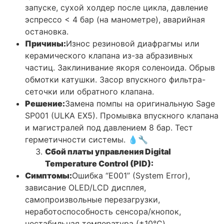
запуске, сухой холдер после цикла, давление
эспрессо < 4 бар (на манометре), аварийная
остановка.
Причины:
Износ резиновой диафрагмы или
керамического клапана из-за абразивных
частиц. Заклинивание якоря соленоида. Обрыв
обмотки катушки. Засор впускного фильтра-
сеточки или обратного клапана.
Решение:
Замена помпы на оригинальную Sage
SP001 (ULKA EX5). Промывка впускного клапана
и магистралей под давлением 8 бар. Тест
герметичности системы. 💧🔧
Сбой платы управления Digital
Temperature Control (PID):
Симптомы:
Ошибка “E001” (System Error),
зависание OLED/LCD дисплея,
самопроизвольные перезагрузки,
неработоспособность сенсора/кнопок,
нестабильная температура (±10°C).