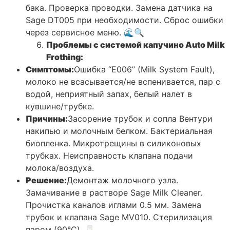
бака. Проверка проводки. Замена датчика на
Sage DT005 при необходимости. Сброс ошибки
через сервисное меню. 🌊🔍
Проблемы с системой капучино Auto Milk
Frothing:
Симптомы:
Ошибка “E006” (Milk System Fault),
молоко не всасывается/не вспенивается, пар с
водой, неприятный запах, белый налет в
кувшине/трубке.
Причины:
Засорение трубок и сопла Вентури
накипью и молочным белком. Бактериальная
биопленка. Микротрещины в силиконовых
трубках. Неисправность клапана подачи
молока/воздуха.
Решение:
Демонтаж молочного узла.
Замачивание в растворе Sage Milk Cleaner.
Прочистка каналов иглами 0.5 мм. Замена
трубок и клапана Sage MV010. Стерилизация
паром (90°C). 🥛