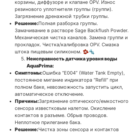
корзины, диффузоре и клапане OPV. Износ
резинового уплотнителя группы (группи).
Загрязнение дренажной трубки группы.
Решение:
Полная разборка группы.
Замачивание в растворе Sage Backflush Powder.
Механическая чистка каналов. Замена группи и
прокладок. Чистка/калибровка OPV. Смазка
штока пищевым силиконом. 🫘🔩
Неисправность датчика уровня воды
AquaPrima:
Симптомы:
Ошибка “E004” (Water Tank Empty),
постоянное мигание индикатора “Refill” при
полном баке, невозможность запустить цикл,
автоматическое отключение.
Причины:
Загрязнение оптического/емкостного
сенсора известковым налетом. Окисление
контактов в разъеме. Обрыв проводов.
Неплотное прилегание бака.
Решение:
Чистка зоны сенсора и контактов