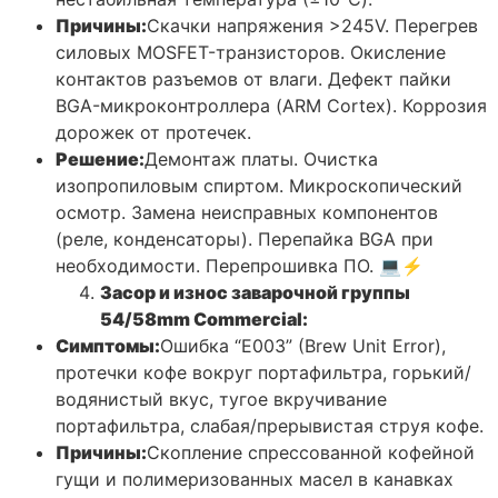
Причины:
Скачки напряжения >245V. Перегрев
силовых MOSFET-транзисторов. Окисление
контактов разъемов от влаги. Дефект пайки
BGA-микроконтроллера (ARM Cortex). Коррозия
дорожек от протечек.
Решение:
Демонтаж платы. Очистка
изопропиловым спиртом. Микроскопический
осмотр. Замена неисправных компонентов
(реле, конденсаторы). Перепайка BGA при
необходимости. Перепрошивка ПО. 💻⚡
Засор и износ заварочной группы
54/58mm Commercial:
Симптомы:
Ошибка “E003” (Brew Unit Error),
протечки кофе вокруг портафильтра, горький/
водянистый вкус, тугое вкручивание
портафильтра, слабая/прерывистая струя кофе.
Причины:
Скопление спрессованной кофейной
гущи и полимеризованных масел в канавках