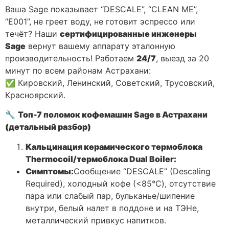
Ваша Sage показывает “DESCALE”, “CLEAN ME”,
“E001”, не греет воду, не готовит эспрессо или
течёт? Наши
сертифицированные инженеры
Sage
вернут вашему аппарату эталонную
производительность! Работаем
24/7
, выезд за 20
минут по всем районам Астрахани:
✅ Кировский, Ленинский, Советский, Трусовский,
Красноярский.
🔧
Топ-7 поломок кофемашин Sage в Астрахани
(детальный разбор)
Кальцинация керамического термоблока
Thermocoil/термоблока Dual Boiler:
Симптомы:
Сообщение “DESCALE” (Descaling
Required), холодный кофе (<85°C), отсутствие
пара или слабый пар, бульканье/шипение
внутри, белый налет в поддоне и на ТЭНе,
металлический привкус напитков.