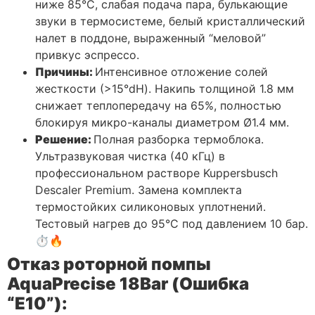
ниже 85°C, слабая подача пара, булькающие
звуки в термосистеме, белый кристаллический
налет в поддоне, выраженный “меловой”
привкус эспрессо.
Причины:
Интенсивное отложение солей
жесткости (>15°dH). Накипь толщиной 1.8 мм
снижает теплопередачу на 65%, полностью
блокируя микро-каналы диаметром Ø1.4 мм.
Решение:
Полная разборка термоблока.
Ультразвуковая чистка (40 кГц) в
профессиональном растворе Kuppersbusch
Descaler Premium. Замена комплекта
термостойких силиконовых уплотнений.
Тестовый нагрев до 95°C под давлением 10 бар.
⏱️🔥
Отказ роторной помпы
AquaPrecise 18Bar (Ошибка
“E10”):